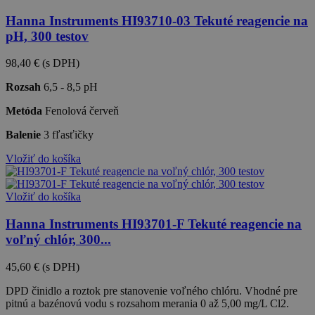
Hanna Instruments HI93710-03 Tekuté reagencie na
pH, 300 testov
98,40 €
(s DPH)
Rozsah
6,5 - 8,5 pH
Metóda
Fenolová červeň
Balenie
3 fľasťičky
Vložiť do košíka
Vložiť do košíka
Hanna Instruments HI93701-F Tekuté reagencie na
voľný chlór, 300...
45,60 €
(s DPH)
DPD činidlo a roztok pre stanovenie voľného chlóru. Vhodné pre
pitnú a bazénovú vodu s rozsahom merania 0 až 5,00 mg/L Cl2.