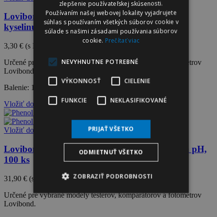
zlepšenie používateľskej skúsenosti.
Používaním našej webovej lokality vyjadrujete
Lovibond CyA-Test Tabletkové reagencie na
súhlas s používaním všetkých súborov cookie v
kyselinu kyanúrovú, 10 ks
súlade s našimi zásadami používania súborov
cookie.
Prečítať viac
3,30 €
(s DPH)
NEVYHNUTNE POTREBNÉ
Určené pre vybrané modely testerov, komparátorov a fotometrov
Lovibond.
VÝKONNOSŤ
CIELENIE
Balenie: 10 ks tabletiek v 1 hliníkovom blistery
FUNKCIE
NEKLASIFIKOVANÉ
Vložiť do košíka
PRIJAŤ VŠETKO
Vložiť do košíka
Lovibond Phenol Red Tabletkové reagencie na pH,
ODMIETNUŤ VŠETKO
100 ks
ZOBRAZIŤ PODROBNOSTI
31,90 €
(s DPH)
Určené pre vybrané modely testerov, komparátorov a fotometrov
Lovibond.