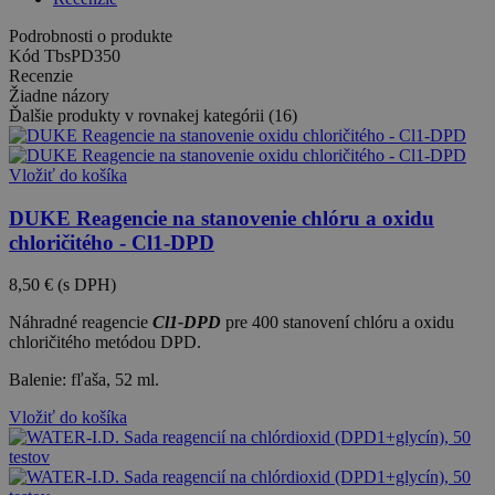
Podrobnosti o produkte
Kód
TbsPD350
Recenzie
Žiadne názory
Ďalšie produkty v rovnakej kategórii (16)
Vložiť do košíka
DUKE Reagencie na stanovenie chlóru a oxidu
chloričitého - Cl1-DPD
8,50 €
(s DPH)
Náhradné reagencie
Cl1-DPD
pre 400 stanovení chlóru a oxidu
chloričitého metódou DPD.
Balenie: fľaša, 52 ml.
Vložiť do košíka