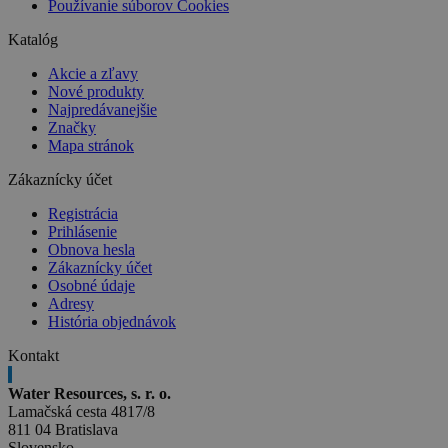
Používanie súborov Cookies
Katalóg
Akcie a zľavy
Nové produkty
Najpredávanejšie
Značky
Mapa stránok
Zákaznícky účet
Registrácia
Prihlásenie
Obnova hesla
Zákaznícky účet
Osobné údaje
Adresy
História objednávok
Kontakt
Water Resources, s. r. o.
Lamačská cesta 4817/8
811 04 Bratislava
Slovensko