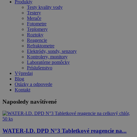
Produkty
Testy kvality vody
Testery
Merače
Fotometre
Teplomery
Roztoky
Reagencie
Refraktometre
Elektródy, sondy, senzory
Kontrolery, monitory
Laboratórne pomôcky
Príslušenstvo
Výpredaj
Blog
Otázky a odpovede
Kontakt
Naposledy navštívené
WATER-I.D. DPD N°3 Tabletkové reagencie na...