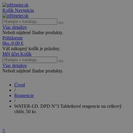
Košík
Navigácia
Viac detailov
Neboli nájdené žiadne produkty.
Prihlásenie
0
ks.
-
0,00 €
Váš nákupný košík je prázdny.
Môj účet
Košík
Viac detailov
Neboli nájdené žiadne produkty.
Úvod
/
Reagencie
/
WATER-I.D. DPD N°3 Tabletkové reagencie na celkový
chlór, 50 ks
×