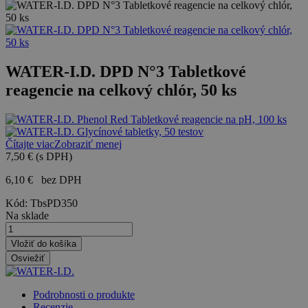
WATER-I.D. DPD N°3 Tabletkové
reagencie na celkový chlór, 50 ks
Čítajte viac
Zobraziť menej
7,50 €
(s DPH)
6,10 €
bez DPH
Kód:
TbsPD350
Na sklade
Vložiť do košíka
Podrobnosti o produkte
Recenzie