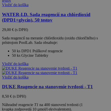
Vložiť do košíka
WATER-I.D. Sada reagencií na chlórdioxid
(DPD1+glycín), 50 testov
29,00 €
(s DPH)
Sada reagencií na meranie chlórdioxidu (oxidu chloričitého) s
prístrojom PoolLab. Sada obsahuje:
50 ks DPD1 Práškové reagencie
50 ks Glycine Tabletky
Vložiť do košíka
Vložiť do košíka
DUKE Reagencie na stanovenie tvrdosti - T1
8,50 €
(s DPH)
Náhradné reagencie
T1
na 400 stanovení tvrdosti (1
kvapka zodpovedá 10 µmol/l ekvivalentom).