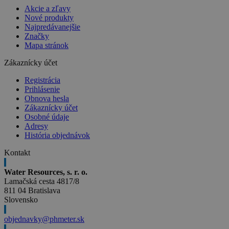
Akcie a zľavy
Nové produkty
Najpredávanejšie
Značky
Mapa stránok
Zákaznícky účet
Registrácia
Prihlásenie
Obnova hesla
Zákaznícky účet
Osobné údaje
Adresy
História objednávok
Kontakt
Water Resources, s. r. o.
Lamačská cesta 4817/8
811 04 Bratislava
Slovensko
objednavky@phmeter.sk