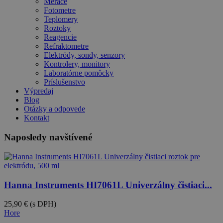
Merače
Fotometre
Teplomery
Roztoky
Reagencie
Refraktometre
Elektródy, sondy, senzory
Kontrolery, monitory
Laboratórne pomôcky
Príslušenstvo
Výpredaj
Blog
Otázky a odpovede
Kontakt
Naposledy navštívené
Hanna Instruments HI7061L Univerzálny čistiaci...
25,90 €
(s DPH)
Hore