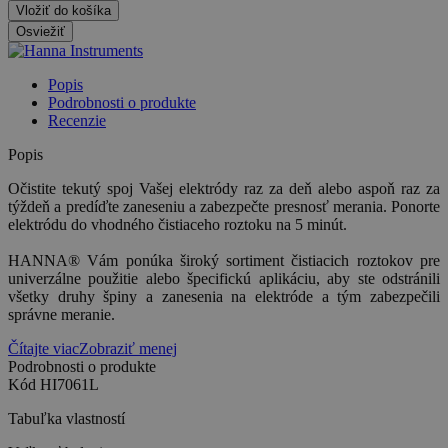
Vložiť do košíka
Popis
Podrobnosti o produkte
Recenzie
Popis
Očistite tekutý spoj Vašej elektródy raz za deň alebo aspoň raz za
týždeň a predíďte zaneseniu a zabezpečte presnosť merania. Ponorte
elektródu do vhodného čistiaceho roztoku na 5 minút.
HANNA® Vám ponúka široký sortiment čistiacich roztokov pre
univerzálne použitie alebo špecifickú aplikáciu, aby ste odstránili
všetky druhy špiny a zanesenia na elektróde a tým zabezpečili
správne meranie.
Čítajte viac
Zobraziť menej
Podrobnosti o produkte
Kód
HI7061L
Tabuľka vlastností