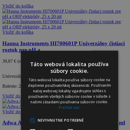
Vložiť do košíka
Vložiť do košíka
Hanna Instruments HI700601P Univerzálny čistiaci
roztok pre pH a...
39,87 €
(s DPH)
44,30 €
Táto webová lokalita používa
-10%
súbory cookie.
Univerzálny čistiaci roztok pre pH a ORP elektródy.
Táto webová lokalita používa súbory cookie na
zlepšenie používateľskej skúsenosti. Používaním
Balenie: 25 x 20 ml, sáčok.
našej webovej lokality vyjadrujete súhlas s
Vložiť do košíka
používaním všetkých súborov cookie v súlade s
našimi zásadami používania súborov cookie.
Prečítať viac
Vložiť do košíka
NEVYHNUTNE POTREBNÉ
Adwa AD7061 Čistiaci roztok pre elektródy, 230 ml