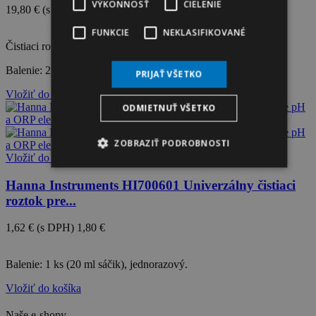
VÝKONNOSŤ
CIELENIE
19,80 €
(s DPH)
22,00 €
-10%
FUNKCIE
NEKLASIFIKOVANÉ
Čistiaci roztok určený pre pH a ORP elektródy.
Balenie: 230 ml fľaša.
PRIJAŤ VŠETKO
Vložiť do košíka
ODMIETNUŤ VŠETKO
ZOBRAZIŤ PODROBNOSTI
Vložiť do košíka
Hanna Instruments HI700601 Univerzálny čistiaci
roztok pre...
1,62 €
(s DPH)
1,80 €
-10%
Balenie: 1 ks (20 ml sáčik), jednorazový.
Vložiť do košíka
Naše e-shopy