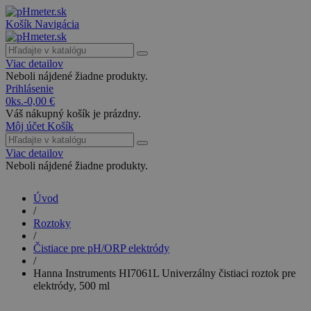
Košík
Navigácia
Viac detailov
Neboli nájdené žiadne produkty.
Prihlásenie
0
ks.
-
0,00 €
Váš nákupný košík je prázdny.
Môj účet
Košík
Viac detailov
Neboli nájdené žiadne produkty.
Úvod
/
Roztoky
/
Čistiace pre pH/ORP elektródy
/
Hanna Instruments HI7061L Univerzálny čistiaci roztok pre
elektródy, 500 ml