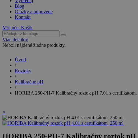
Výpredaj
Blog
Otázky a odpovede
Kontakt
Môj účet
Košík
Viac detailov
Neboli nájdené žiadne produkty.
Úvod
/
Roztoky
/
Kalibračné pH
/
HORIBA 250-PH-7 Kalibračný roztok pH 7,01 s certifikátom,
×
HORIBA 250-PH-7 Kalibračný roztok pH 7,