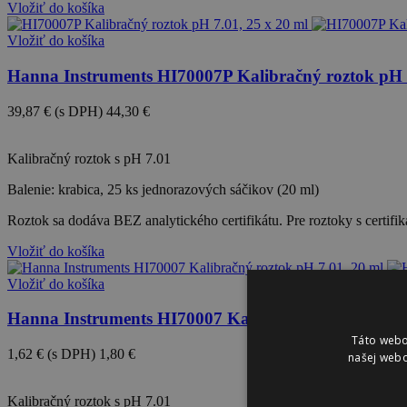
Vložiť do košíka
Vložiť do košíka
Hanna Instruments HI70007P Kalibračný roztok pH 7
39,87 €
(s DPH)
44,30 €
-10%
Kalibračný roztok s pH 7.01
Balenie: krabica, 25 ks jednorazových sáčikov (20 ml)
Roztok sa dodáva BEZ analytického certifikátu. Pre roztoky s certif
Vložiť do košíka
Vložiť do košíka
Hanna Instruments HI70007 Kalibračný roztok pH 7.
Táto webo
1,62 €
(s DPH)
1,80 €
našej webo
-10%
Kalibračný roztok s pH 7.01