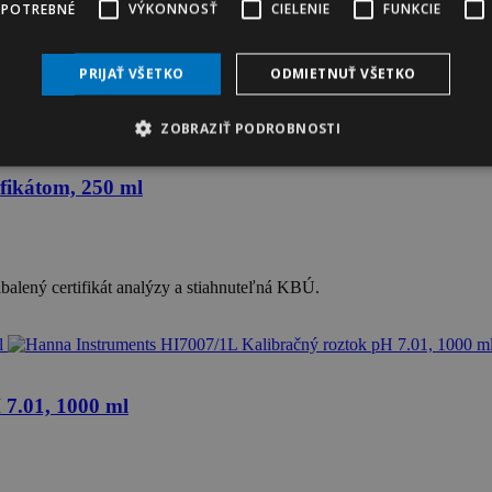
 POTREBNÉ
VÝKONNOSŤ
CIELENIE
FUNKCIE
ikátom nás kontaktujte a vystavíme Vám cenovú ponuku.
PRIJAŤ VŠETKO
ODMIETNUŤ VŠETKO
ZOBRAZIŤ PODROBNOSTI
fikátom, 250 ml
balený certifikát analýzy a stiahnuteľná KBÚ.
 7.01, 1000 ml