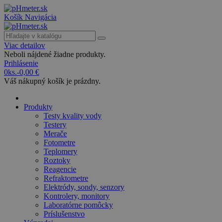
Košík
Navigácia
Viac detailov
Neboli nájdené žiadne produkty.
Prihlásenie
0
ks.
-
0,00 €
Váš nákupný košík je prázdny.
Produkty
Testy kvality vody
Testery
Merače
Fotometre
Teplomery
Roztoky
Reagencie
Refraktometre
Elektródy, sondy, senzory
Kontrolery, monitory
Laboratórne pomôcky
Príslušenstvo