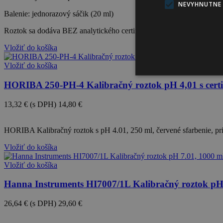
NEVYHNUTNE
Balenie: jednorazový sáčik (20 ml)
Roztok sa dodáva BEZ analytického certifikátu. Pre roztoky s certif
Vložiť do košíka
Vložiť do košíka
HORIBA 250-PH-4 Kalibračný roztok pH 4,01 s certi
13,32 €
(s DPH)
14,80 €
-10%
HORIBA Kalibračný roztok s pH 4.01, 250 ml, červené sfarbenie, pri
Vložiť do košíka
Vložiť do košíka
Hanna Instruments HI7007/1L Kalibračný roztok pH
26,64 €
(s DPH)
29,60 €
-10%