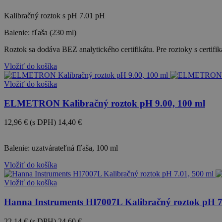
Kalibračný roztok s pH 7.01 pH
Balenie: fľaša (230 ml)
Roztok sa dodáva BEZ analytického certifikátu. Pre roztoky s certif
Vložiť do košíka
Vložiť do košíka
ELMETRON Kalibračný roztok pH 9.00, 100 ml
12,96 €
(s DPH)
14,40 €
-10%
Balenie: uzatvárateľná fľaša, 100 ml
Vložiť do košíka
Vložiť do košíka
Hanna Instruments HI7007L Kalibračný roztok pH 7
22,14 €
(s DPH)
24,60 €