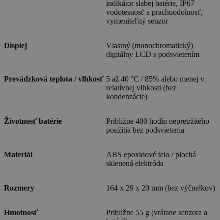
indikátor slabej batérie, IP67
vodotesnosť a prachuodolnosť,
vymeniteľný senzor
Displej
Vlastný (monochromatický)
digitálny LCD s podsvietením
Prevádzková teplota / vlhkosť
5 až 40 °C / 85% alebo menej v
relatívnej vlhkosti (bez
kondenzácie)
Životnosť batérie
Približne 400 hodín nepretržitého
použitia bez podsvietenia
Materiál
ABS epoxidové telo / plochá
sklenená elektróda
Rozmery
164 x 29 x 20 mm (bez výčnelkov)
Hmotnosť
Približne 55 g (vrátane senzora a