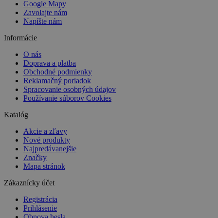
Google Mapy
Zavolajte nám
Napíšte nám
Informácie
O nás
Doprava a platba
Obchodné podmienky
Reklamačný poriadok
Spracovanie osobných údajov
Používanie súborov Cookies
Katalóg
Akcie a zľavy
Nové produkty
Najpredávanejšie
Značky
Mapa stránok
Zákaznícky účet
Registrácia
Prihlásenie
Obnova hesla