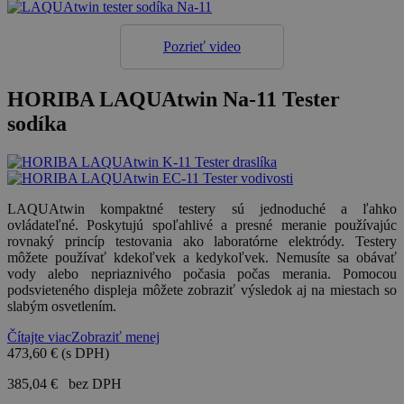
Pozrieť video
HORIBA LAQUAtwin Na-11 Tester
sodíka
LAQUAtwin kompaktné testery sú jednoduché a ľahko
ovládateľné. Poskytujú spoľahlivé a presné meranie používajúc
rovnaký princíp testovania ako laboratórne elektródy. Testery
môžete používať kdekoľvek a kedykoľvek. Nemusíte sa obávať
vody alebo nepriaznivého počasia počas merania. Pomocou
podsvieteného displeja môžete zobraziť výsledok aj na miestach so
slabým osvetlením.
Čítajte viac
Zobraziť menej
473,60 €
(s DPH)
385,04 €
bez DPH