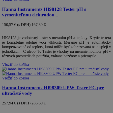
Hanna Instruments HI98128 Tester pH s
vymeniteľnou elektródou...
150,57 €
(s DPH)
167,30 €
-10%
HI98128 je vodotesný tester s meraním pH a teploty. Krytie testera
je kompletne odolné voči vlhkosti. Meranie pH je automaticky
kompenzované od teploty, ktorá môže byť zobrazovaná na displeji v
jednotkách °C alebo °F. Tester je vhodný na meranie hodnoty pH v
rôznych prostrediach použitia, vrátane bazénov a priemysle.
Vložiť do košíka
Vložiť do košíka
Hanna Instruments HI98309 UPW Tester EC pre
ultračisté vody
257,94 €
(s DPH)
286,60 €
-10%