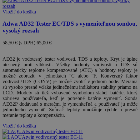
Vložiť do košíka
Adwa AD32 Tester EC/TDS s vymeniteľnou sondou,
vysoký rozsah
58,50 €
(s DPH)
65,00 €
-10%
AD32 je vodotesný tester vodivosti, TDS a teploty. Kryt je úplne
utesnený proti vlhkosti. Všetky hodnoty vodivosti a TDS sú
automaticky teplotne kompenzované (ATC) a hodnoty teploty je
možné zobraziť v jednotkách °C alebo °F. Konverzný faktor
vodivosti/TDS (CONV) je možné zvoliť v jednom bode. Merania
sú vysoko presné vďaka jedinečnému indikátoru stability priamo na
LCD. Modely sú tiež vybavené symbolom slabej batérie, ktorý
zohrieva používateľa, keď je potrebné batérie vymeniť. Sonda
AD32P dodávaná s meračmi je vymeniteľná a používateľ ju môže
jednoducho vymeniť. Snímač teploty umožňuje rýchle a presné
meranie teploty a kompenzáciu.
Vložiť do košíka