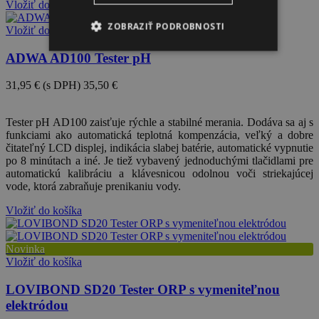
Vložiť do košíka
ZOBRAZIŤ PODROBNOSTI
Vložiť do košíka
ADWA AD100 Tester pH
31,95 €
(s DPH)
35,50 €
-10%
Tester pH AD100 zaisťuje rýchle a stabilné merania. Dodáva sa aj s
funkciami ako automatická teplotná kompenzácia, veľký a dobre
čitateľný LCD displej, indikácia slabej batérie, automatické vypnutie
po 8 minútach a iné. Je tiež vybavený jednoduchými tlačidlami pre
automatickú kalibráciu a klávesnicou odolnou voči striekajúcej
vode, ktorá zabraňuje prenikaniu vody.
Vložiť do košíka
Novinka
Vložiť do košíka
LOVIBOND SD20 Tester ORP s vymeniteľnou
elektródou