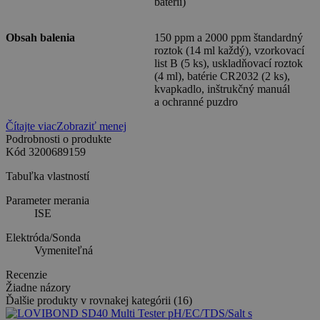
batérií)
Obsah balenia
150 ppm a 2000 ppm štandardný
roztok (14 ml každý), vzorkovací
list B (5 ks), uskladňovací roztok
(4 ml), batérie CR2032 (2 ks),
kvapkadlo, inštrukčný manuál
a ochranné puzdro
Čítajte viac
Zobraziť menej
Podrobnosti o produkte
Kód
3200689159
Tabuľka vlastností
Parameter merania
ISE
Elektróda/Sonda
Vymeniteľná
Recenzie
Žiadne názory
Ďalšie produkty v rovnakej kategórii (16)