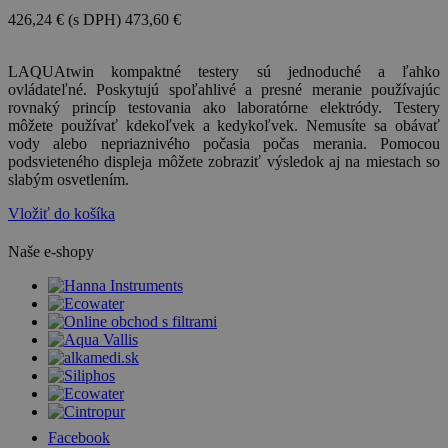
426,24 €
(s DPH)
473,60 €
-10%
LAQUAtwin kompaktné testery sú jednoduché a ľahko
ovládateľné. Poskytujú spoľahlivé a presné meranie používajúc
rovnaký princíp testovania ako laboratórne elektródy. Testery
môžete používať kdekoľvek a kedykoľvek. Nemusíte sa obávať
vody alebo nepriaznivého počasia počas merania. Pomocou
podsvieteného displeja môžete zobraziť výsledok aj na miestach so
slabým osvetlením.
Vložiť do košíka
Naše e-shopy
Facebook