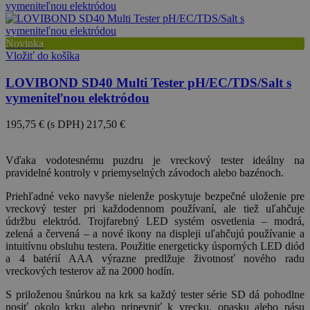
Novinka
Vložiť do košíka
LOVIBOND SD40 Multi Tester pH/EC/TDS/Salt s
vymeniteľnou elektródou
195,75 €
(s DPH)
217,50 €
-10%
Vďaka vodotesnému puzdru je vreckový tester ideálny na
pravidelné kontroly v priemyselných závodoch alebo bazénoch.
Priehľadné veko navyše nielenže poskytuje bezpečné uloženie pre
vreckový tester pri každodennom používaní, ale tiež uľahčuje
údržbu elektród. Trojfarebný LED systém osvetlenia – modrá,
zelená a červená – a nové ikony na displeji uľahčujú používanie a
intuitívnu obsluhu testera. Použitie energeticky úsporných LED diód
a 4 batérií AAA výrazne predlžuje životnosť nového radu
vreckových testerov až na 2000 hodín.
S priloženou šnúrkou na krk sa každý tester série SD dá pohodlne
nosiť okolo krku alebo pripevniť k vrecku, opasku alebo pásu