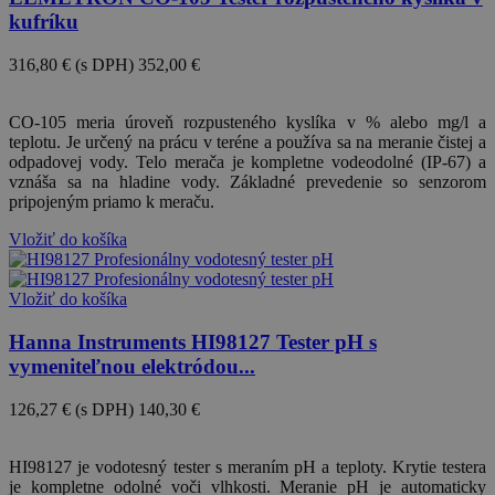
kufríku
316,80 €
(s DPH)
352,00 €
-10%
CO-105 meria úroveň rozpusteného kyslíka v % alebo mg/l a
teplotu. Je určený na prácu v teréne a používa sa na meranie čistej a
odpadovej vody. Telo merača je kompletne vodeodolné (IP-67) a
vznáša sa na hladine vody. Základné prevedenie so senzorom
pripojeným priamo k meraču.
Vložiť do košíka
Vložiť do košíka
Hanna Instruments HI98127 Tester pH s
vymeniteľnou elektródou...
126,27 €
(s DPH)
140,30 €
-10%
HI98127 je vodotesný tester s meraním pH a teploty. Krytie testera
je kompletne odolné voči vlhkosti. Meranie pH je automaticky