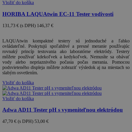
Vložiť do košíka
HORIBA LAQUAtwin EC-11 Tester vodivosti
131,73 €
(s DPH)
146,37 €
-10%
LAQUAtwin kompaktné testery sú jednoduché a ľahko
ovládateľné. Poskytujú spoľahlivé a presné meranie používajúc
rovnaký princíp testovania ako laboratórne elektródy. Testery
môžete používať kdekoľvek a kedykoľvek. Nemusíte sa obávať
vody alebo nepriaznivého počasia počas merania. Pomocou
podsvieteného displeja môžete zobraziť výsledok aj na miestach so
slabým osvetlením.
Vložiť do košíka
Vložiť do košíka
Adwa AD11 Tester pH s vymeniteľnou elektródou
47,70 €
(s DPH)
53,00 €
-10%