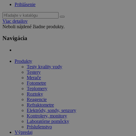
Prihlásenie
Viac detailov
Neboli nájdené žiadne produkty.
Navigácia
Produkty
Testy kvality vody
Testery
Merače
Fotometre
Teplomery
Roztoky
Reagencie
Refraktometre
Elektródy, sondy, senzory
Kontrolery, monitory
Laboratórne pomôcky
Príslušenstvo
Výpredaj