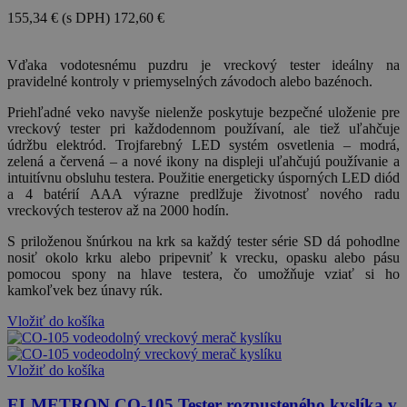
155,34 €
(s DPH)
172,60 €
-10%
Vďaka vodotesnému puzdru je vreckový tester ideálny na
pravidelné kontroly v priemyselných závodoch alebo bazénoch.
Priehľadné veko navyše nielenže poskytuje bezpečné uloženie pre
vreckový tester pri každodennom používaní, ale tiež uľahčuje
údržbu elektród. Trojfarebný LED systém osvetlenia – modrá,
zelená a červená – a nové ikony na displeji uľahčujú používanie a
intuitívnu obsluhu testera. Použitie energeticky úsporných LED diód
a 4 batérií AAA výrazne predlžuje životnosť nového radu
vreckových testerov až na 2000 hodín.
S priloženou šnúrkou na krk sa každý tester série SD dá pohodlne
nosiť okolo krku alebo pripevniť k vrecku, opasku alebo pásu
pomocou spony na hlave testera, čo umožňuje vziať si ho
kamkoľvek bez únavy rúk.
Vložiť do košíka
Vložiť do košíka
ELMETRON CO-105 Tester rozpusteného kyslíka v