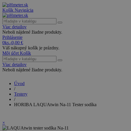
Košík
Navigácia
Viac detailov
Neboli nájdené žiadne produkty.
Prihlásenie
0
ks.
-
0,00 €
Váš nákupný košík je prázdny.
Môj účet
Košík
Viac detailov
Neboli nájdené žiadne produkty.
Úvod
/
Testery
/
HORIBA LAQUAtwin Na-11 Tester sodíka
×