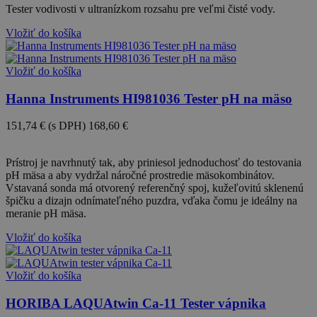
Tester vodivosti v ultranízkom rozsahu pre veľmi čisté vody.
Vložiť do košíka
Vložiť do košíka
Hanna Instruments HI981036 Tester pH na mäso
151,74 €
(s DPH)
168,60 €
-10%
Prístroj je navrhnutý tak, aby priniesol jednoduchosť do testovania
pH mäsa a aby vydržal náročné prostredie mäsokombinátov.
Vstavaná sonda má otvorený referenčný spoj, kužeľovitú sklenenú
špičku a dizajn odnímateľného puzdra, vďaka čomu je ideálny na
meranie pH mäsa.
Vložiť do košíka
Vložiť do košíka
HORIBA LAQUAtwin Ca-11 Tester vápnika