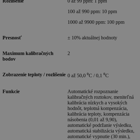
Rozlíšenie
0 až 99 ppm: 1 ppm
100 až 990 ppm: 10 ppm
1000 až 9900 ppm: 100 ppm
Presnosť
± 10% aktuálnej hodnoty
Maximum kalibračných
2
bodov
Zobrazenie teploty / rozlíšenie
0 až 50,0 ⁰C / 0,1 ⁰C
Funkcie
Automatické rozpoznanie
kalibračných roztokov, meniteľná
kalibrácia nízkych a vysokých
hodnôt, teplotná kompenzácia,
kalibrácia teploty, kompenzácia
násobenia (0,01 až 9,90),
automatické podržanie výsledku,
automatická stabilizácia výsledku,
automatické vypnutie (30 min.),