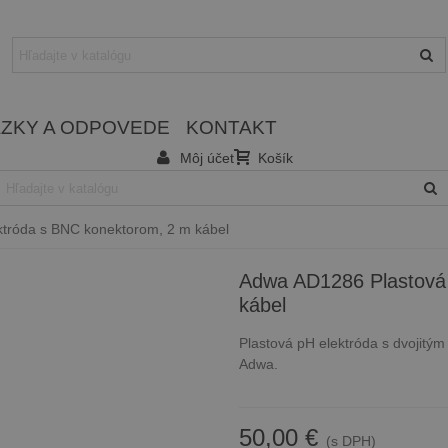
ZKY A ODPOVEDE
KONTAKT
Môj účet
Košík
tróda s BNC konektorom, 2 m kábel
Adwa AD1286 Plastová 
kábel
Plastová pH elektróda s dvojit
Adwa.
50,00 €
(s DPH)