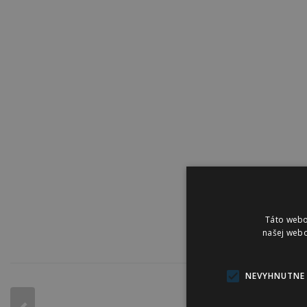
Táto webo
našej webo
NEVYHNUTNE