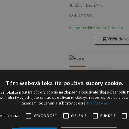
40,65 €
bez DPH
Kód:
AD1286
Vieme naskladniť do 7 prac. dní
Vložiť do ko
Popis
Recenzie
Táto webová lokalita používa súbory cookie.
vá lokalita používa súbory cookie na zlepšenie používateľskej skúsenosti. 
vej lokality vyjadrujete súhlas s používaním všetkých súborov cookie v súla
zásadami používania súborov cookie.
Prečítať viac
ĎALŠIE PRODUKTY V ROVNAKEJ KATEGÓRII (16)
 POTREBNÉ
VÝKONNOSŤ
CIELENIE
FUNKCIE
Adwa AD11P Náhradná pH elektróda pre AD11 a AD12
Vložiť do košíka