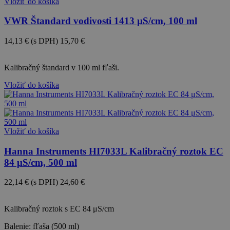
Vložiť do košíka
VWR Štandard vodivosti 1413 µS/cm, 100 ml
14,13 €
(s DPH)
15,70 €
-10%
Kalibračný štandard v 100 ml fľaši.
Vložiť do košíka
Vložiť do košíka
Hanna Instruments HI7033L Kalibračný roztok EC
84 μS/cm, 500 ml
22,14 €
(s DPH)
24,60 €
-10%
Kalibračný roztok s EC 84 μS/cm
Balenie: fľaša (500 ml)