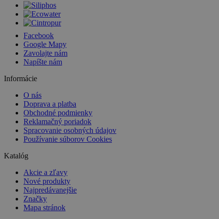
Facebook
Google Mapy
Zavolajte nám
Napíšte nám
Informácie
O nás
Doprava a platba
Obchodné podmienky
Reklamačný poriadok
Spracovanie osobných údajov
Používanie súborov Cookies
Katalóg
Akcie a zľavy
Nové produkty
Najpredávanejšie
Značky
Mapa stránok