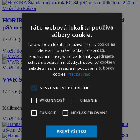
Vložiť do košíka
HORIBA 250-EC-84 Štandardný roztok EC 84
Táto webová lokalita používa
μS/cm s certifikátom, 250 ml
súbory cookie.
13,32 €
(s DPH)
14,80 €
Táto webová lokalita používa súbory cookie na
-10%
zlepšenie používateľskej skúsenosti.
Vložiť do košíka
Používaním našej webovej lokality vyjadrujete
súhlas s používaním všetkých súborov cookie v
Vložiť do košíka
súlade s našimi zásadami používania súborov
cookie.
Prečítať viac
VWR Štandard vodivosti 84 µS/cm, 100 ml
NEVYHNUTNE POTREBNÉ
14,13 €
(s DPH)
15,70 €
-10%
VÝKONNOSŤ
CIELENIE
Kalibračný štandard v 100 ml fľaši.
FUNKCIE
NEKLASIFIKOVANÉ
Vložiť do košíka
PRIJAŤ VŠETKO