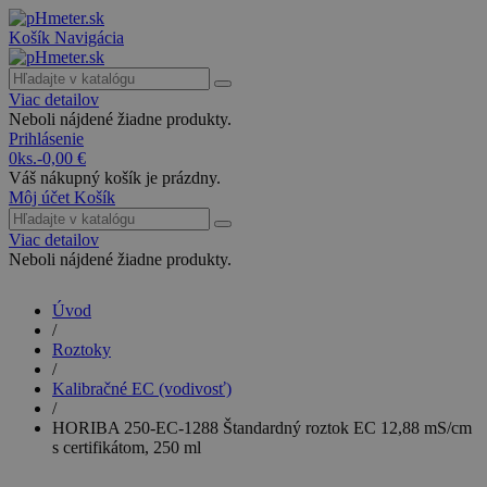
Košík
Navigácia
Viac detailov
Neboli nájdené žiadne produkty.
Prihlásenie
0
ks.
-
0,00 €
Váš nákupný košík je prázdny.
Môj účet
Košík
Viac detailov
Neboli nájdené žiadne produkty.
Úvod
/
Roztoky
/
Kalibračné EC (vodivosť)
/
HORIBA 250-EC-1288 Štandardný roztok EC 12,88 mS/cm
s certifikátom, 250 ml