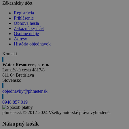
Zákaznícky účet
Registrácia
Prihlásenie
Obnova hesla
Zákaznícky účet
Osobné údaje
Adresy
História objednávok
Kontakt
Water Resources, s. r. o.
Lamačská cesta 4817/8
811 04 Bratislava
Slovensko
objednavky@phmeter.sk
0948 857 019
phmeter.sk © 2012-2024 Všetky autorské práva vyhradené.
Nákupný košík