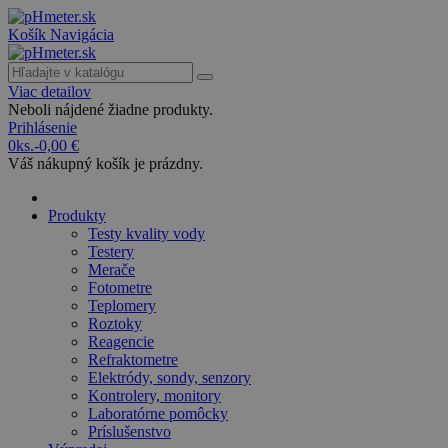
Košík
Navigácia
Viac detailov
Neboli nájdené žiadne produkty.
Prihlásenie
0
ks.
-
0,00 €
Váš nákupný košík je prázdny.
Produkty
Testy kvality vody
Testery
Merače
Fotometre
Teplomery
Roztoky
Reagencie
Refraktometre
Elektródy, sondy, senzory
Kontrolery, monitory
Laboratórne pomôcky
Príslušenstvo