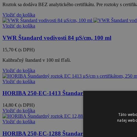
Roztok sa dodáva BEZ analytického certifikátu. Pre roztoky s certif
Vložiť do košíka
Vložiť do košíka
VWR Štandard vodivosti 84 µS/cm, 100 ml
15,70 €
(s DPH)
Kalibračný štandard v 100 ml fľaši.
Vložiť do košíka
Vložiť do košíka
HORIBA 250-EC-1413 Štandardný roztok EC 1413 μS/
14,80 €
(s DPH)
Vložiť do košíka
Táto webo
našej webo
Vložiť do košíka
HORIBA 250-EC-1288 Štandardný roztok EC 12,88 mS