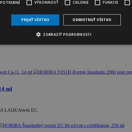
 POTREBNÉ
VÝKONNOSŤ
CIELENIE
FUNKCIE
PRIJAŤ VŠETKO
ODMIETNUŤ VŠETKO
ZOBRAZIŤ PODROBNOSTI
14 ml
RIBA LAQUAtwin EC.