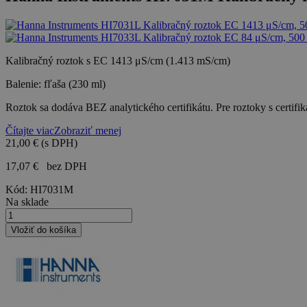
Kalibračný roztok s EC 1413 μS/cm (1.413 mS/cm)
Balenie: fľaša (230 ml)
Roztok sa dodáva BEZ analytického certifikátu. Pre roztoky s certif
Čítajte viac
Zobraziť menej
21,00 €
(s DPH)
17,07 €
bez DPH
Kód:
HI7031M
Na sklade
Vložiť do košíka