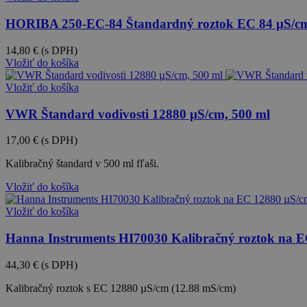
HORIBA 250-EC-84 Štandardný roztok EC 84 μS/cm s
14,80 €
(s DPH)
Vložiť do košíka
Vložiť do košíka
VWR Štandard vodivosti 12880 µS/cm, 500 ml
17,00 €
(s DPH)
Kalibračný štandard v 500 ml fľaši.
Vložiť do košíka
Vložiť do košíka
Hanna Instruments HI70030 Kalibračný roztok na EC
44,30 €
(s DPH)
Kalibračný roztok s EC 12880 µS/cm (12.88 mS/cm)