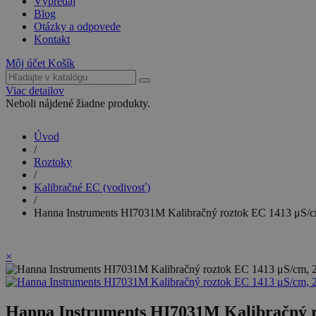
Výpredaj
Blog
Otázky a odpovede
Kontakt
Môj účet
Košík
Viac detailov
Neboli nájdené žiadne produkty.
Úvod
/
Roztoky
/
Kalibračné EC (vodivosť)
/
Hanna Instruments HI7031M Kalibračný roztok EC 1413 μS/c
×
Hanna Instruments HI7031M Kalibračný r