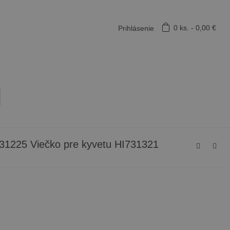
0
ks.
-
0,00 €
Prihlásenie
31225 Viečko pre kyvetu HI731321