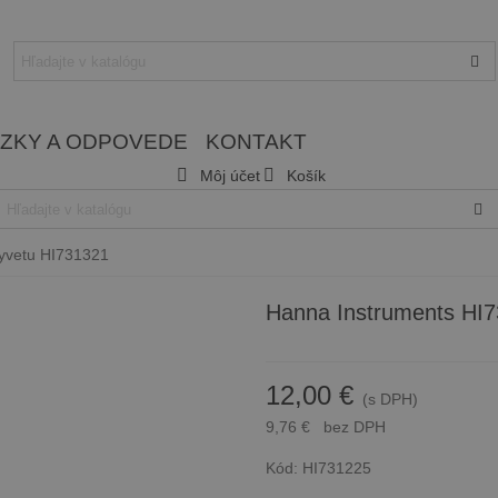
ZKY A ODPOVEDE
KONTAKT
Môj účet
Košík
kyvetu HI731321
Hanna Instruments HI7
12,00 €
(s DPH)
9,76 €
bez DPH
Kód:
HI731225