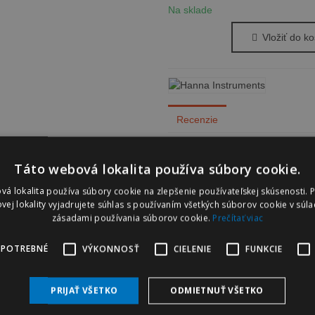
Na sklade
Vložiť do ko
Recenzie
Žiadne názory
Táto webová lokalita používa súbory cookie.
ĎALŠIE PRODUKTY V ROVNAKEJ KATEGÓRII (16)
vá lokalita používa súbory cookie na zlepšenie používateľskej skúsenosti. 
vej lokality vyjadrujete súhlas s používaním všetkých súborov cookie v súla
zásadami používania súborov cookie.
Prečítať viac
 POTREBNÉ
VÝKONNOSŤ
CIELENIE
FUNKCIE
HANNA Instruments HI740200 Ochranný kryt na elektródu na kábli, 1 k
Vložiť do košíka
4,05 €
(s DPH)
4,50 €
-10%
PRIJAŤ VŠETKO
ODMIETNUŤ VŠETKO