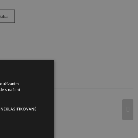
šíka
Používaním
de s našimi
NEKLASIFIKOVANÉ
s