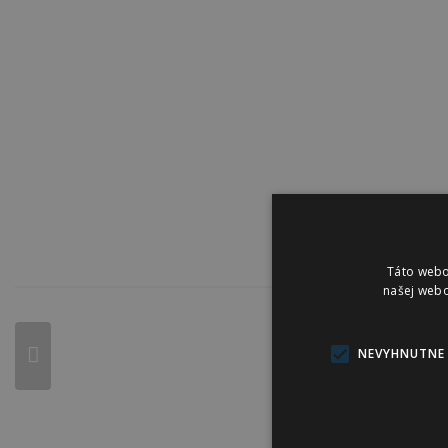
Táto webo
našej webo
NEVYHNUTNE