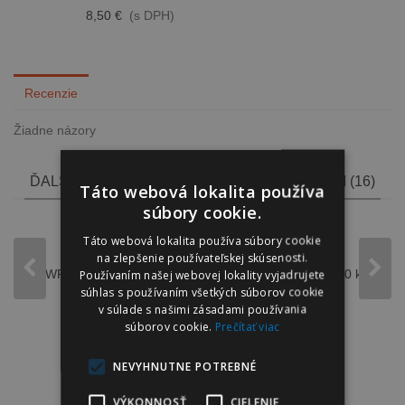
8,50 €
(s DPH)
Recenzie
Žiadne názory
ĎALŠIE PRODUKTY V ROVNAKEJ KATEGÓRII (16)
Táto webová lokalita používa
súbory cookie.
Táto webová lokalita používa súbory cookie
na zlepšenie používateľskej skúsenosti.
Používaním našej webovej lokality vyjadrujete
VWR DOSATEST 25 Testovacie pásiky na peroxid, 100 ks
súhlas s používaním všetkých súborov cookie
33,30 €
(s DPH)
37,00 €
-10%
v súlade s našimi zásadami používania
súborov cookie.
Prečítať viac
NEVYHNUTNE POTREBNÉ
VÝKONNOSŤ
CIELENIE