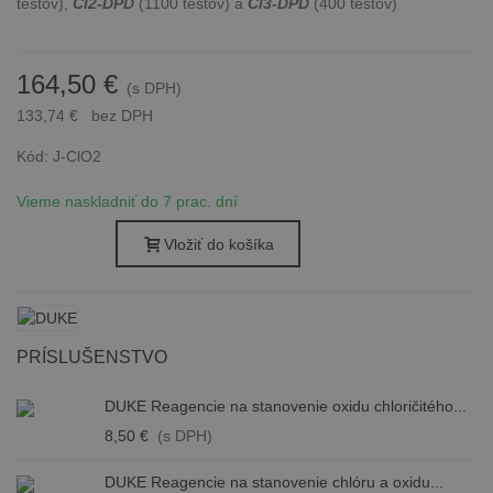
testov),
Cl2-DPD
(1100 testov) a
Cl3-DPD
(400 testov)
164,50 €
(s DPH)
133,74 €
bez DPH
Kód:
J-ClO2
Vieme naskladniť do 7 prac. dní
Vložiť do košíka
PRÍSLUŠENSTVO
DUKE Reagencie na stanovenie oxidu chloričitého...
8,50 €
(s DPH)
DUKE Reagencie na stanovenie chlóru a oxidu...