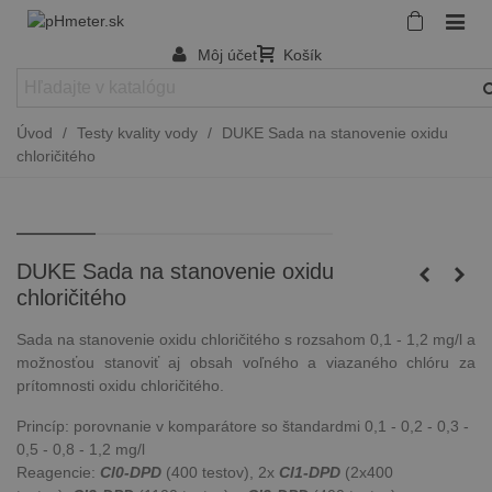
Môj účet
Košík
Úvod
/
Testy kvality vody
/
DUKE Sada na stanovenie oxidu
chloričitého
DUKE Sada na stanovenie oxidu
chloričitého
Sada na stanovenie oxidu chloričitého s rozsahom 0,1 - 1,2 mg/l a
možnosťou stanoviť aj obsah voľného a viazaného chlóru za
prítomnosti oxidu chloričitého.
Princíp: porovnanie v komparátore so štandardmi 0,1 - 0,2 - 0,3 -
0,5 - 0,8 - 1,2 mg/l
Reagencie:
Cl0-DPD
(400 testov), 2x
Cl1-DPD
(2x400