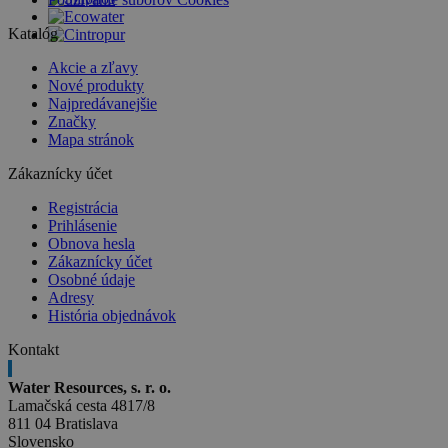
Katalóg
Akcie a zľavy
Nové produkty
Najpredávanejšie
Značky
Mapa stránok
Zákaznícky účet
Registrácia
Prihlásenie
Obnova hesla
Zákaznícky účet
Osobné údaje
Adresy
História objednávok
Kontakt
Water Resources, s. r. o.
Lamačská cesta 4817/8
811 04 Bratislava
Slovensko