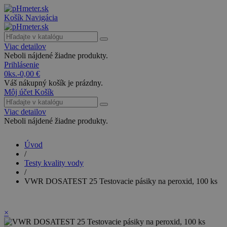
Košík
Navigácia
Viac detailov
Neboli nájdené žiadne produkty.
Prihlásenie
0
ks.
-
0,00 €
Váš nákupný košík je prázdny.
Môj účet
Košík
Viac detailov
Neboli nájdené žiadne produkty.
Úvod
/
Testy kvality vody
/
VWR DOSATEST 25 Testovacie pásiky na peroxid, 100 ks
×