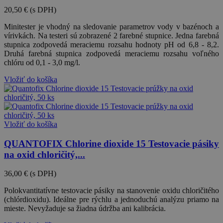
20,50 €
(s DPH)
Minitester je vhodný na sledovanie parametrov vody v bazénoch a
vírivkách. Na testeri sú zobrazené 2 farebné stupnice. Jedna farebná
stupnica zodpovedá meraciemu rozsahu hodnoty pH od 6,8 - 8,2.
Druhá farebná stupnica zodpovedá meraciemu rozsahu voľného
chlóru od 0,1 - 3,0 mg/l.
Vložiť do košíka
Vložiť do košíka
QUANTOFIX Chlorine dioxide 15 Testovacie pásiky
na oxid chloričitý,...
36,00 €
(s DPH)
Polokvantitatívne testovacie pásiky na stanovenie oxidu chloričitého
(chlórdioxidu). Ideálne pre rýchlu a jednoduchú analýzu priamo na
mieste. Nevyžaduje sa žiadna údržba ani kalibrácia.