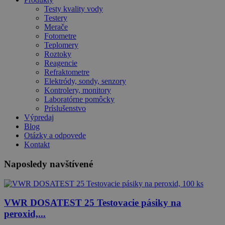
Testy kvality vody
Testery
Merače
Fotometre
Teplomery
Roztoky
Reagencie
Refraktometre
Elektródy, sondy, senzory
Kontrolery, monitory
Laboratórne pomôcky
Príslušenstvo
Výpredaj
Blog
Otázky a odpovede
Kontakt
Naposledy navštívené
VWR DOSATEST 25 Testovacie pásiky na
peroxid,...