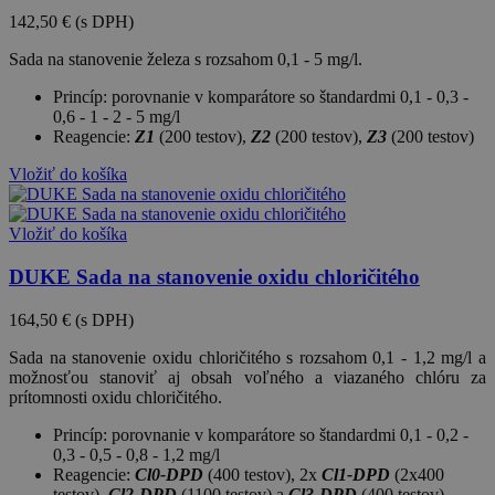
142,50 €
(s DPH)
Sada na stanovenie železa s rozsahom 0,1 - 5 mg/l.
Princíp: porovnanie v komparátore so štandardmi 0,1 - 0,3 -
0,6 - 1 - 2 - 5 mg/l
Reagencie:
Z1
(200 testov),
Z2
(200 testov),
Z3
(200 testov)
Vložiť do košíka
Vložiť do košíka
DUKE Sada na stanovenie oxidu chloričitého
164,50 €
(s DPH)
Sada na stanovenie oxidu chloričitého s rozsahom 0,1 - 1,2 mg/l a
možnosťou stanoviť aj obsah voľného a viazaného chlóru za
prítomnosti oxidu chloričitého.
Princíp: porovnanie v komparátore so štandardmi 0,1 - 0,2 -
0,3 - 0,5 - 0,8 - 1,2 mg/l
Reagencie:
Cl0-DPD
(400 testov), 2x
Cl1-DPD
(2x400
testov),
Cl2-DPD
(1100 testov) a
Cl3-DPD
(400 testov)