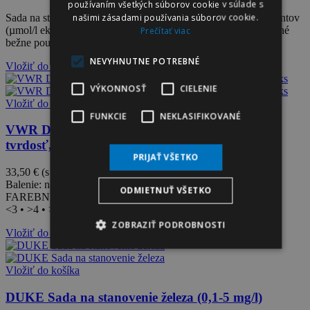
používaním všetkých súborov cookie v súlade s
našimi zásadami používania súborov cookie.
Sada na stanovenie zvyškovej tvrdosti v mikromóloch ekvivalentov
(µmol/l ekvivalentov). Súčasťou návodu je aj prepočet na ostatné
Prečítať viac
bežne používané jednotky.
NEVYHNUTNE POTREBNÉ
Vložiť do košíka
VÝKONNOSŤ
CIELENIE
Vložiť do košíka
FUNKCIE
NEKLASIFIKOVANÉ
VWR DOSATEST 4-21 Testovacie pásiky na
tvrdosť, 100 ks
PRIJAŤ VŠETKO
33,50 €
(s DPH)
Balenie: nádoba so 100 testovacími prúžkami 6×95 mm
ODMIETNUŤ VŠETKO
FAREBNÉ STUPŇOVANIE
<3 • >4 • >7 • >14 • >21 °d
ZOBRAZIŤ PODROBNOSTI
Vložiť do košíka
Vložiť do košíka
DUKE Sada na stanovenie železa (0,1-5 mg/l)