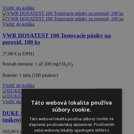
Vložiť do košíka
Vložiť do košíka
VWR DOSATEST 100 Testovacie pásiky na
peroxid, 100 ks
37,00 €
(s DPH)
Rozsah merania: 1 až 100 mg/l H
O
2
2
Balenie: 1 tuba (100 pásikov)
Vložiť do košíka
Táto webová lokalita používa
Vložiť do košíka
súbory cookie.
DUKE Sada na stanovenie zvyškovej tvrdosti
Táto webová lokalita používa súbory cookie na
(mikro)
zlepšenie používateľskej skúsenosti. Používaním
našej webovej lokality vyjadrujete súhlas s
102,00 €
(s DPH)