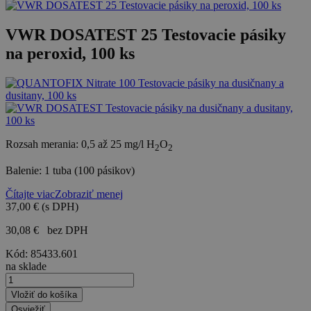
VWR DOSATEST 25 Testovacie pásiky
na peroxid, 100 ks
Rozsah merania: 0,5 až 25 mg/l H
O
2
2
Balenie: 1 tuba (100 pásikov)
Čítajte viac
Zobraziť menej
37,00 €
(s DPH)
30,08 €
bez DPH
Kód:
85433.601
na sklade
Vložiť do košíka