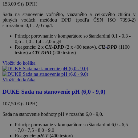
153,00 €
(s DPH)
Sada na stanovenie
voľného, viazaného a celkového chlóru v
pitných vodách metódou DPD (podľa ČSN ISO 7393-2)
s rozsahom 0,1 - 2,0 mg/l.
Princíp: porovnanie v komparátore so štandardmi
0,1 - 0,3 -
0,6 - 1,0 - 1,4 - 2,0
mg/l
Reagencie:
2 x
Cl1-
DPD
(2 x 400 testov),
Cl2
-
DPD
(1100
testov) a
Cl3-DPD
(200 testov)
Vložiť do košíka
Vložiť do košíka
DUKE Sada na stanovenie pH (6,0 - 9,0)
107,50 €
(s DPH)
Sada na stanovenie hodnoty pH
v rozsahu 6,0 - 9,0.
Princíp: porovnanie v komparátore so štandardmi
6,0 - 6,5
- 7,0 - 7,5 - 8,0 - 9,0
Reagencie:
pH-T
(400 testov)